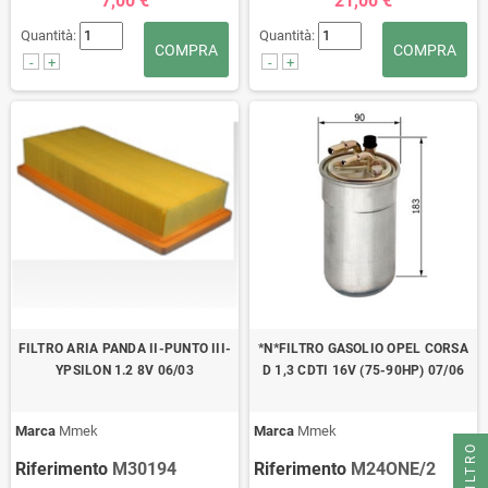
7,00 €
21,00 €
Quantità:
Quantità:
COMPRA
COMPRA
-
+
-
+
FILTRO ARIA PANDA II-PUNTO III-
*N*FILTRO GASOLIO OPEL CORSA
YPSILON 1.2 8V 06/03
D 1,3 CDTI 16V (75-90HP) 07/06
Marca
Mmek
Marca
Mmek
FILTRO
Riferimento
M30194
Riferimento
M24ONE/2