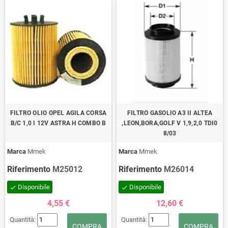
FILTRO OLIO OPEL AGILA CORSA
FILTRO GASOLIO A3 II ALTEA
B/C 1,0 I 12V ASTRA H COMBO B
,LEON,BORA,GOLF V 1,9,2,0 TDI0
8/03
Marca
Mmek
Marca
Mmek
Riferimento
M25012
Riferimento
M26014
Disponibile
Disponibile
check
check
4,55 €
12,60 €
Quantità:
Quantità:
COMPRA
COMPRA