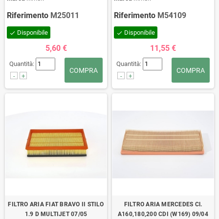
Riferimento
M25011
Riferimento
M54109
Disponibile
Disponibile
check
check
5,60 €
11,55 €
Quantità:
Quantità:
COMPRA
COMPRA
-
+
-
+
FILTRO ARIA FIAT BRAVO II STILO
FILTRO ARIA MERCEDES Cl.
1.9 D MULTIJET 07/05
A160,180,200 CDI (W169) 09/04