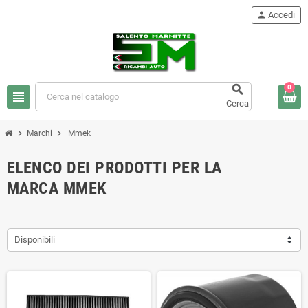
person
Accedi

0
view_headline
Cerca
chevron_right
chevron_right
Marchi
Mmek
ELENCO DEI PRODOTTI PER LA
MARCA MMEK
Disponibili