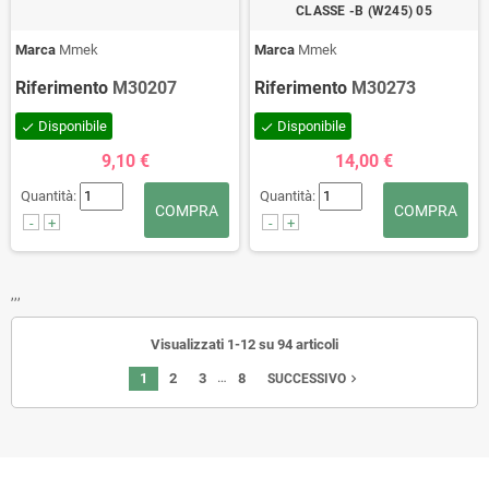
CLASSE -B (W245) 05
Marca
Mmek
Marca
Mmek
Riferimento
M30207
Riferimento
M30273
Disponibile
Disponibile
check
check
9,10 €
14,00 €
Quantità:
Quantità:
COMPRA
COMPRA
-
+
-
+
,,,
Visualizzati 1-12 su 94 articoli
…
1
2
3
8
navigate_next
SUCCESSIVO