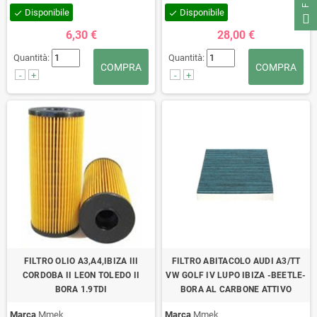
Disponibile
Disponibile
check
check
6,30 €
28,00 €
Quantità:
Quantità:
COMPRA
COMPRA
-
+
-
+
FILTRO OLIO A3,A4,IBIZA III
FILTRO ABITACOLO AUDI A3/TT
CORDOBA II LEON TOLEDO II
VW GOLF IV LUPO IBIZA -BEETLE-
BORA 1.9TDI
BORA AL CARBONE ATTIVO
Marca
Mmek
Marca
Mmek