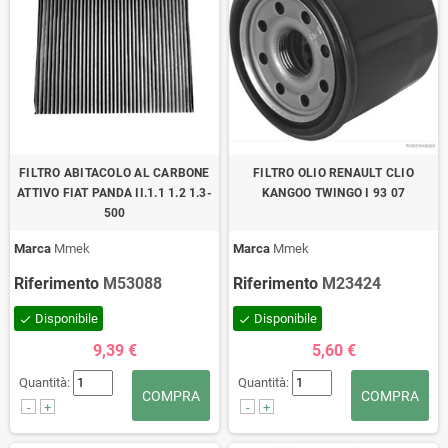
FILTRO ABITACOLO AL CARBONE
FILTRO OLIO RENAULT CLIO
ATTIVO FIAT PANDA II.1.1 1.2 1.3-
KANGOO TWINGO I 93 07
500
Marca
Mmek
Marca
Mmek
Riferimento
M53088
Riferimento
M23424
Disponibile
Disponibile
check
check
9,39 €
5,60 €
Quantità:
Quantità:
COMPRA
COMPRA
-
+
-
+