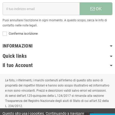
OK
Puoi annullare l'iscrizione in ogni momento. A questo scopo, cerca le info di
contatto nelle note legali.
Conferma iscrizione
INFORMAZIONI
Quick links
Il tuo Account
Le foto, i riferimenti, i marchi contenuti all'interno di questo sito sono di
proprietà dei rispettivi titolari e hanno solo scopo illustrativo ed informativo
e non sono vincolanti. Prezzi e descrizioni validi salvo errori ed omissioni.
Ai sensi dell’art.125-quinquies della L.124/2017 si rimanda alla sezione
Trasparenza del Registro Nazionale degli aiuti di Stato di cui all’art.52 della
L. 234/2012.
Questo sito usa i coookies. Continuando a navigare
Copyright © 2021-2024 Salento Marmitte Srl. p.iva 04406680753