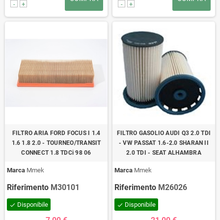
-
+
-
+
FILTRO ARIA FORD FOCUS I 1.4
FILTRO GASOLIO AUDI Q3 2.0 TDI
1.6 1.8 2.0 - TOURNEO/TRANSIT
- VW PASSAT 1.6-2.0 SHARAN II
CONNECT 1.8 TDCi 98 06
2.0 TDI - SEAT ALHAMBRA
Marca
Mmek
Marca
Mmek
Riferimento
M30101
Riferimento
M26026
Disponibile
Disponibile
check
check