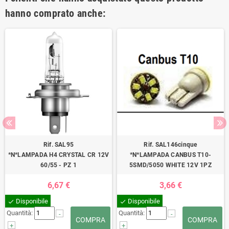
hanno comprato anche:
Rif. SAL95
Rif. SAL146cinque
*N*LAMPADA H4 CRYSTAL CR 12V
*N*LAMPADA CANBUS T10-
60/55 - PZ 1
5SMD/5050 WHITE 12V 1PZ
6,67 €
3,66 €
Disponibile
Disponibile
check
check
Quantità:
Quantità:
-
-
COMPRA
COMPRA
+
+