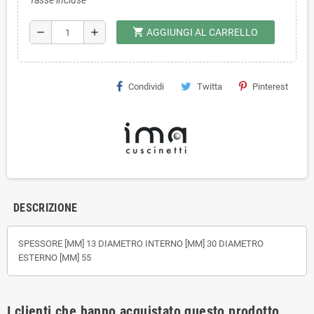
Tasse incluse
shopping_cart
remove
add
AGGIUNGI AL CARRELLO
Condividi
Twitta
Pinterest
DESCRIZIONE
SPESSORE [MM] 13 DIAMETRO INTERNO [MM] 30 DIAMETRO
ESTERNO [MM] 55
I clienti che hanno acquistato questo prodotto