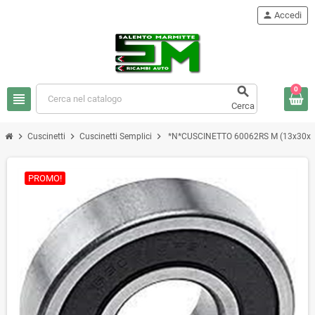
person
Accedi

0
view_headline
Cerca
chevron_right
chevron_right
chevron_right
Cuscinetti
Cuscinetti Semplici
*N*CUSCINETTO 60062RS M (13x30x
PROMO!