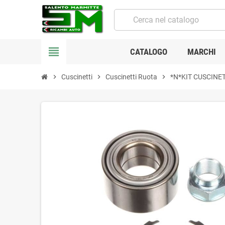
view_headline
CATALOGO
MARCHI
chevron_right
Cuscinetti
chevron_right
Cuscinetti Ruota
chevron_right
*N*KIT CUSCINE