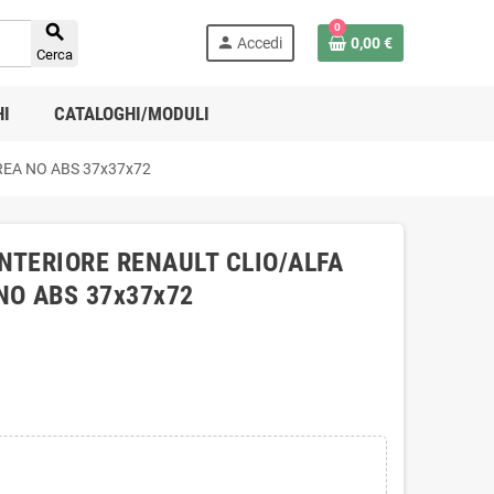

0
person
Accedi
0,00 €
Cerca
HI
CATALOGHI/MODULI
REA NO ABS 37x37x72
NTERIORE RENAULT CLIO/ALFA
NO ABS 37x37x72