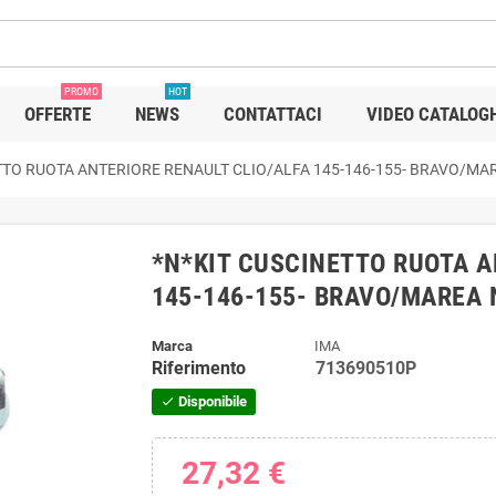
PROMO
HOT
OFFERTE
NEWS
CONTATTACI
VIDEO CATALOG
TTO RUOTA ANTERIORE RENAULT CLIO/ALFA 145-146-155- BRAVO/MA
*N*KIT CUSCINETTO RUOTA A
145-146-155- BRAVO/MAREA 
Marca
IMA
Riferimento
713690510P
Disponibile
check
27,32 €