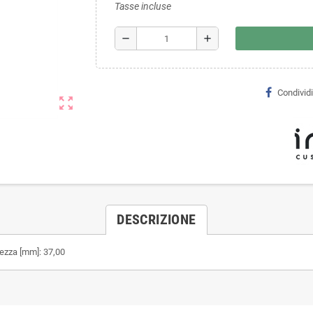
Tasse incluse
remove
add
Condividi
zoom_out_map
DESCRIZIONE
ezza [mm]: 37,00