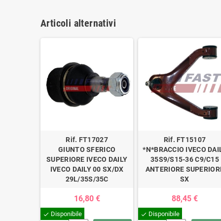
Articoli alternativi
Rif. FT17027
Rif. FT15107
GIUNTO SFERICO
*N*BRACCIO IVECO DAI
SUPERIORE IVECO DAILY
35S9/S15-36 C9/C15
IVECO DAILY 00 SX/DX
ANTERIORE SUPERIOR
29L/35S/35C
SX
16,80 €
88,45 €
Disponibile
Disponibile
check
check