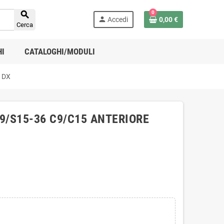

0
person
Accedi
0,00 €
Cerca
HI
CATALOGHI/MODULI
 DX
9/S15-36 C9/C15 ANTERIORE