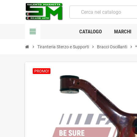
view_headline
CATALOGO
MARCHI
chevron_right
Tiranteria Sterzo e Supporti
chevron_right
Bracci Oscillanti
chevron_right
PROMO!